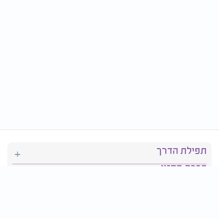
תפילת הדרך
ברכת המזון
יהדות
סידור תפילה
בריאות