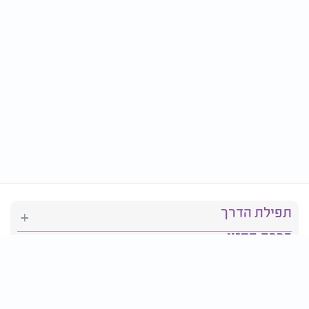
תפילת הדרך
ברכת המזון
יהדות
סידור תפילה
בריאות