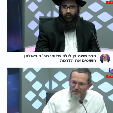
הרב משה בן לולו: שלוחי חב"ד באולפן
חושפים את הדרמה