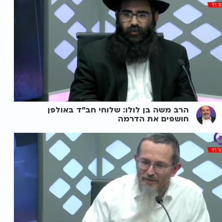
הרב משה בן לולו: שלוחי חב"ד באולפן
חושפים את הדרמה