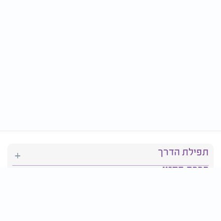
תפילת הדרך
ברכת המזון
יהדות
סידור תפילה
בריאות