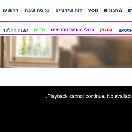
ה
מתכונים
VOD
לוח שידורים
כניסת שבת
דרושים
אטסאפ
המגזין
גדולי ישראל ממליצים
ילדים
מענה ההלכה
Playback cannot continue. No available