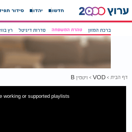
חדשות
יהדות
סידור תפיל
ברכת המזון
טהרת המשפחה
סדרות דיגיטל
רץ בוו
דף הבית
VOD
ויטמין B
 working or supported playlists.