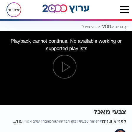
שידור חי
דף הבית
צבעי מאכל
VOD
Playback cannot continue. No available working or
supported playlists.
צבעי מאכל
לפני 5 שנים
עוד...
רפואה טבעית
בקו הבריאות
המאבחן יעקב אמריו