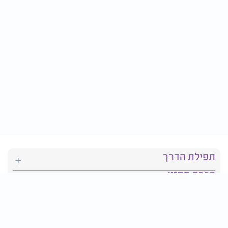
תפילת הדרך
ברכת המזון
יהדות
סידור תפילה
בריאות