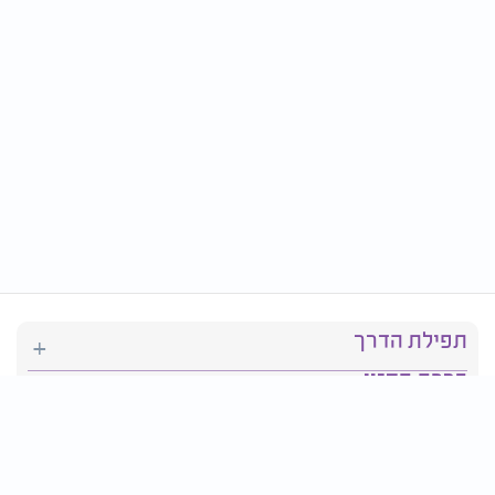
תפילת הדרך
ברכת המזון
יהדות
סידור תפילה
בריאות