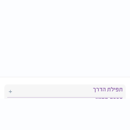
תפילת הדרך
ברכת המזון
יהדות
סידור תפילה
בריאות