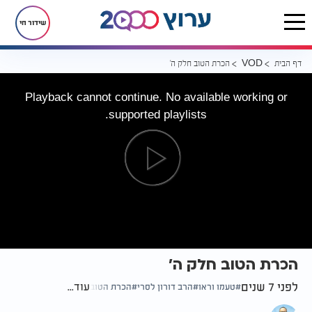
שידור חי
דף הבית
הכרת הטוב חלק ה’
VOD
Playback cannot continue. No available working or
supported playlists.
הכרת הטוב חלק ה’
לפני 7 שנים
עוד...
טעמו וראו
הרב דורון לסרי
הכרת הטוב