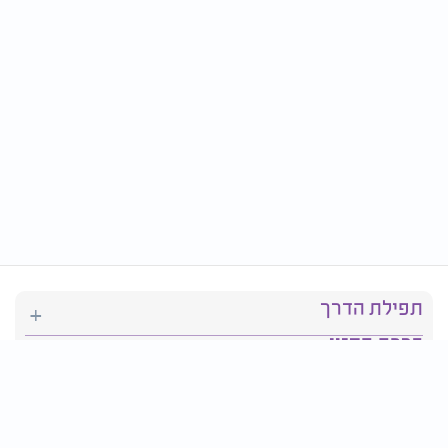
תפילת הדרך
ברכת המזון
יהדות
סידור תפילה
בריאות