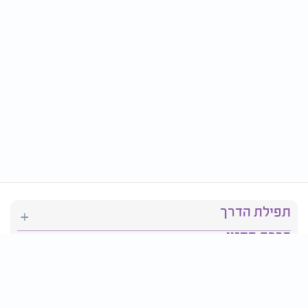
תפילת הדרך
ברכת המזון
יהדות
סידור תפילה
בריאות