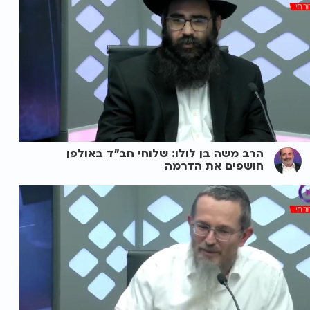
הרב משה בן לולו: שלוחי חב"ד באולפן
חושפים את הדרמה