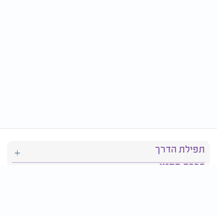
תפילת הדרך
ברכת המזון
יהדות
סידור תפילה
בריאות