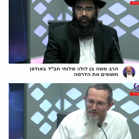
הרב משה בן לולו: שלוחי חב"ד באולפן
חושפים את הדרמה