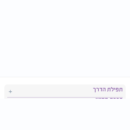
תפילת הדרך
ברכת המזון
יהדות
סידור תפילה
בריאות