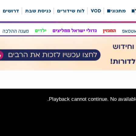
ה
מתכונים
VOD
לוח שידורים
כניסת שבת
דרושים
אטסאפ
המגזין
גדולי ישראל ממליצים
ילדים
מענה ההלכה
Playback cannot continue. No available