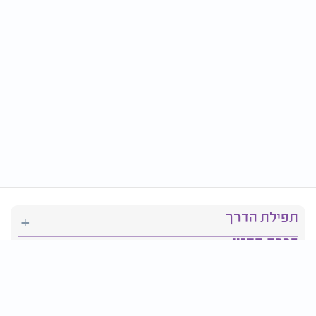
תפילת הדרך
ברכת המזון
יהדות
סידור תפילה
בריאות