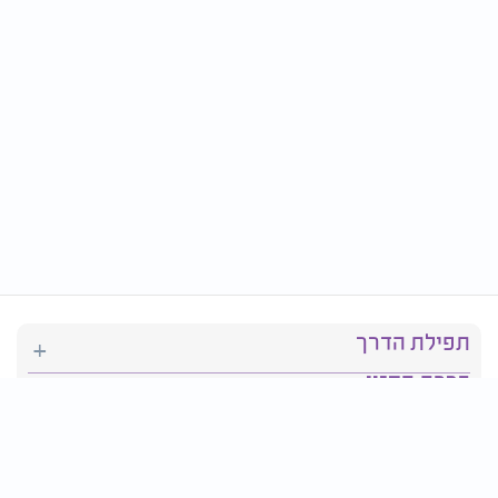
תפילת הדרך
ברכת המזון
יהדות
סידור תפילה
בריאות