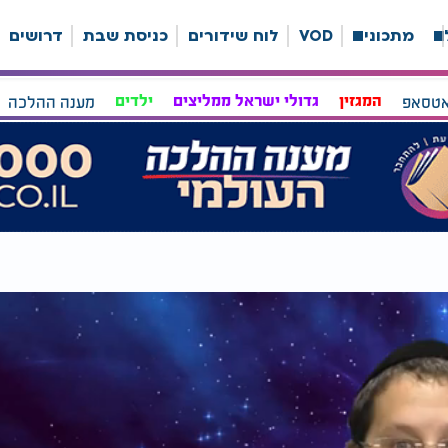
ה
מתכונים
VOD
לוח שידורים
כניסת שבת
דרושים
אטסאפ
המגזין
גדולי ישראל ממליצים
ילדים
מענה ההלכה