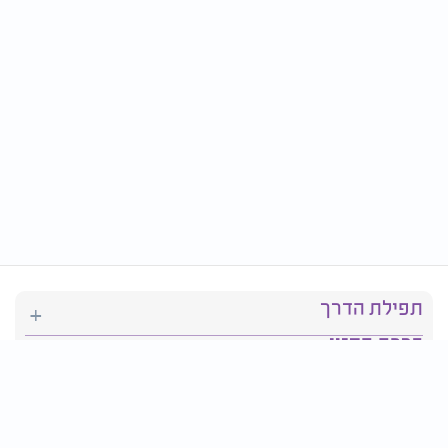
תפילת הדרך
ברכת המזון
יהדות
סידור תפילה
בריאות