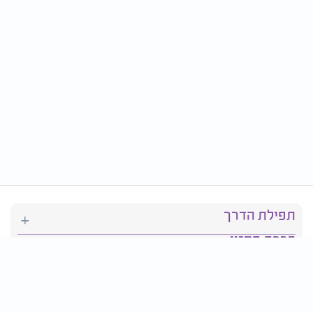
תפילת הדרך
ברכת המזון
יהדות
סידור תפילה
בריאות