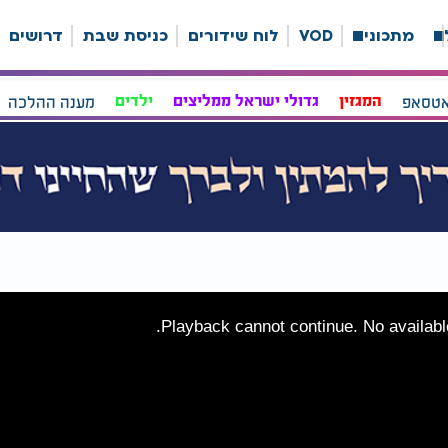
ה
מתכונים
VOD
לוח שידורים
כניסת שבת
דרושים
אטסאפ
המגזין
גדולי ישראל ממליצים
ילדים
מענה ההלכה
Playback cannot continue. No available