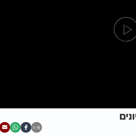
נים
א
א