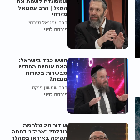
שמסוגלת לשנות את
המזל | הרב עמנואל
מזרחי
הרב עמנואל מזרחי
פורסם לפני
חשש כבד בישראל:
האם אותיות החודש
מבשרות בשורות
טובות?
הרב שמשון פוקס
פורסם לפני
שידור חי: מלחמה
כוללת? ״ארה"ב דחתה
תקיפה באיראן במהלך