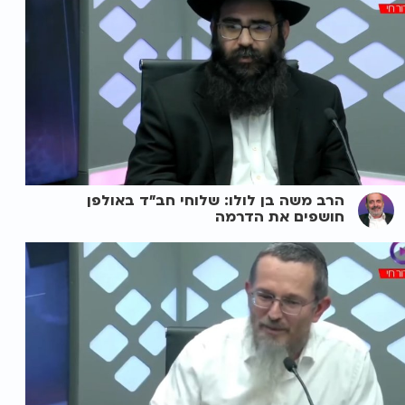
הרב משה בן לולו: שלוחי חב"ד באולפן
חושפים את הדרמה