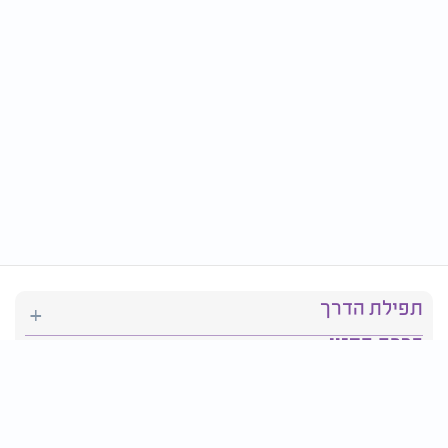
תפילת הדרך
ברכת המזון
יהדות
סידור תפילה
בריאות