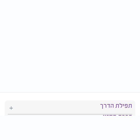
תפילת הדרך
ברכת המזון
יהדות
סידור תפילה