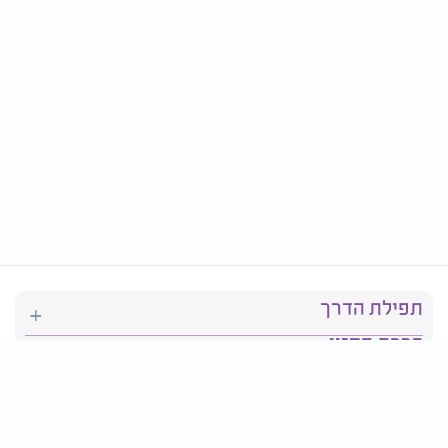
תפילת הדרך
ברכת המזון
יהדות
סידור תפילה
בריאות