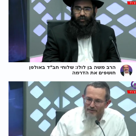
הרב משה בן לולו: שלוחי חב"ד באולפן
חושפים את הדרמה