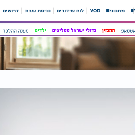
ה
מתכונים
VOD
לוח שידורים
כניסת שבת
דרושים
אטסאפ
המגזין
גדולי ישראל ממליצים
ילדים
מענה ההלכה