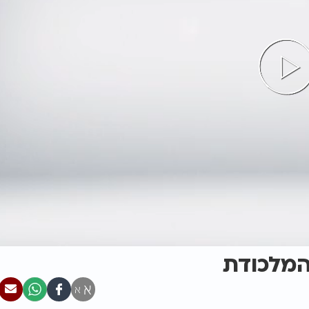
והמלכודת
א
א