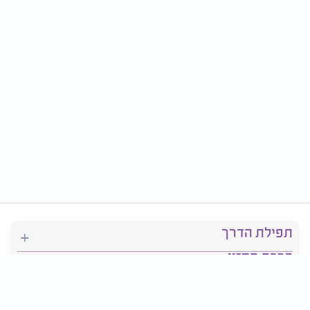
תפילת הדרך
ברכת המזון
יהדות
סידור תפילה