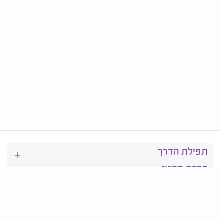
תפילת הדרך
ברכת המזון
יהדות
סידור תפילה
בריאות