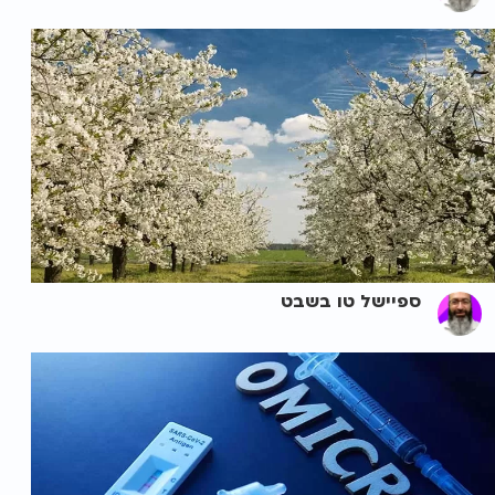
ספיישל טו בשבט