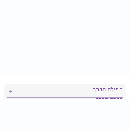
תפילת הדרך
ברכת המזון
יהדות
סידור תפילה
בריאות