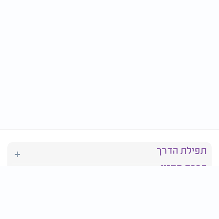
תפילת הדרך
ברכת המזון
יהדות
סידור תפילה
בריאות