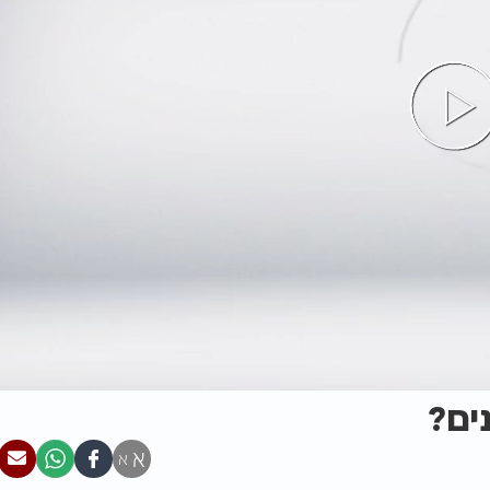
ים?
א
א