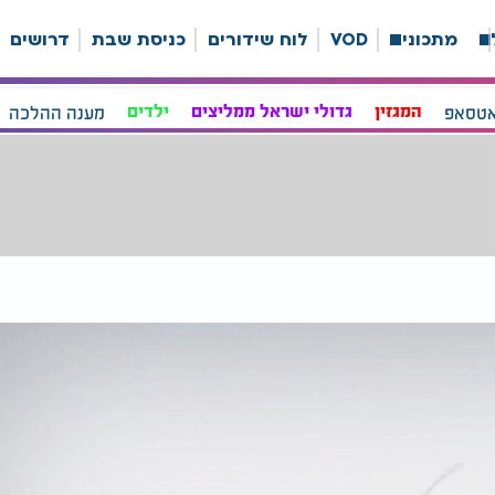
ה
מתכונים
VOD
לוח שידורים
כניסת שבת
דרושים
אטסאפ
המגזין
גדולי ישראל ממליצים
ילדים
מענה ההלכה