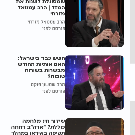
שמסוגלת לשנות את
המזל | הרב עמנואל
מזרחי
הרב עמנואל מזרחי
פורסם לפני
חשש כבד בישראל:
האם אותיות החודש
מבשרות בשורות
טובות?
הרב שמשון פוקס
פורסם לפני
שידור חי: מלחמה
כוללת? ״ארה"ב דחתה
תקיפה באיראן במהלך