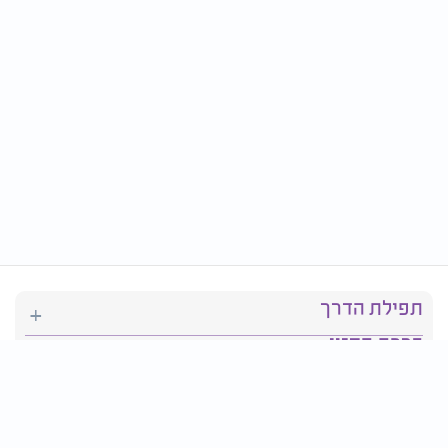
תפילת הדרך
ברכת המזון
יהדות
סידור תפילה
בריאות