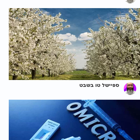
ספיישל טו בשבט