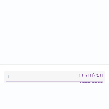
תפילת הדרך
ברכת המזון
יהדות
סידור תפילה
בריאות