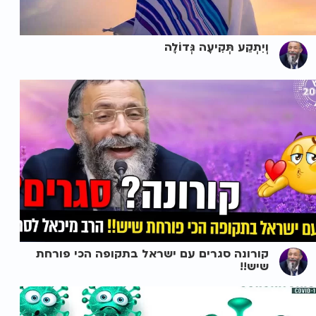
וְיִתְקַע תְּקִיעָה גְּדוֹלָה
קורונה סגרים עם ישראל בתקופה הכי פורחת
שיש!!