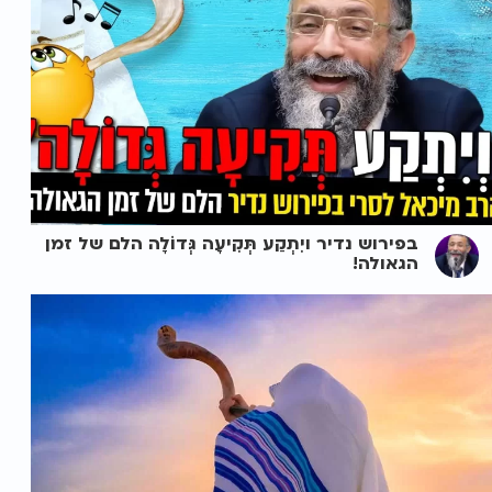
בפירוש נדיר ויִתְקַע תְּקִיעָה גְּדוֹלָה הלם של זמן
הגאולה!