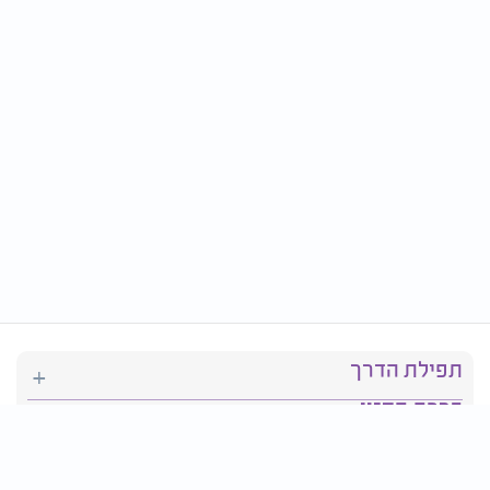
תפילת הדרך
ברכת המזון
יהדות
סידור תפילה