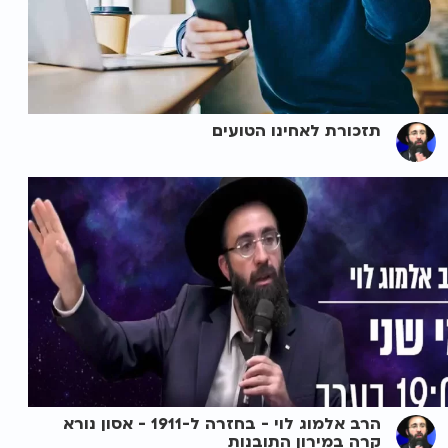
תזכורת לאחינו הטועים
הרב אלמוג לוי - בחזרה ל-1911 - אסון נורא
קרה במירון התובנות