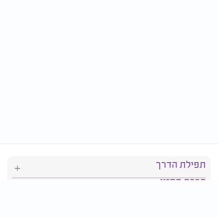
תפילת הדרך
ברכת המזון
יהדות
סידור תפילה