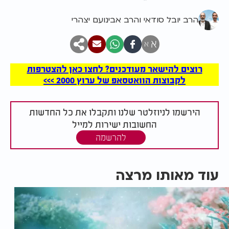
הרב יובל סודאי והרב אבינועם יצהרי
א
א
רוצים להישאר מעודכנים? לחצו כאן להצטרפות
לקבוצות הוואטסאפ של ערוץ 2000 >>>
הירשמו לניוזלטר שלנו ותקבלו את כל החדשות
החשובות ישירות למייל
להרשמה
עוד מאותו מרצה