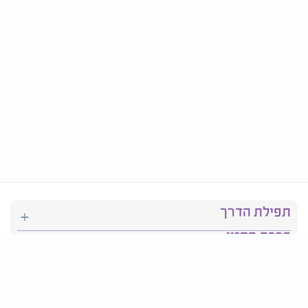
תפילת הדרך
ברכת המזון
יהדות
סידור תפילה
בריאות