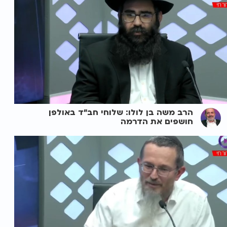
הרב משה בן לולו: שלוחי חב"ד באולפן
חושפים את הדרמה