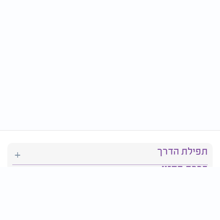
תפילת הדרך
ברכת המזון
יהדות
סידור תפילה
בריאות