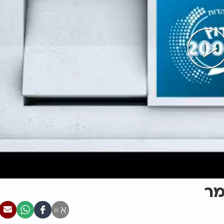
מר
א
א