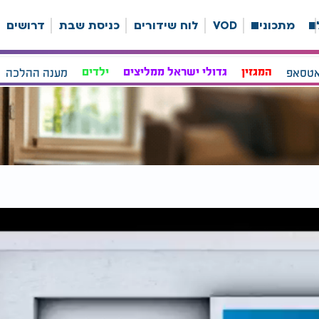
ה
מתכונים
VOD
לוח שידורים
כניסת שבת
דרושים
אטסאפ
המגזין
גדולי ישראל ממליצים
ילדים
מענה ההלכה