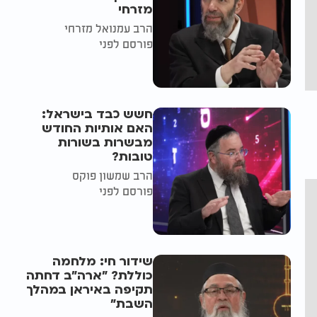
מזרחי
הרב עמנואל מזרחי
פורסם לפני
חשש כבד בישראל:
האם אותיות החודש
מבשרות בשורות
טובות?
הרב שמשון פוקס
פורסם לפני
שידור חי: מלחמה
כוללת? ״ארה"ב דחתה
תקיפה באיראן במהלך
השבת״