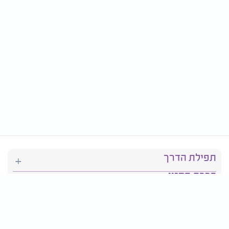
תפילת הדרך
ברכת המזון
יהדות
סידור תפילה
בריאות