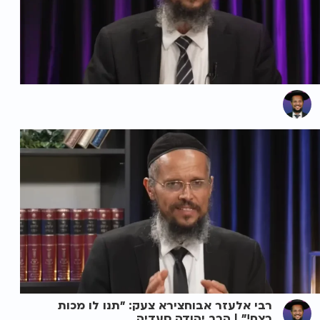
רבי אלעזר אבוחצירא צעק: "תנו לו מכות
רצח!" | הרב יהודה סעדיה