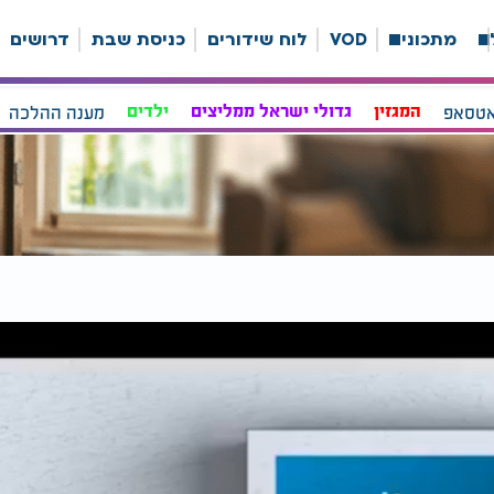
ה
מתכונים
VOD
לוח שידורים
כניסת שבת
דרושים
אטסאפ
המגזין
גדולי ישראל ממליצים
ילדים
מענה ההלכה