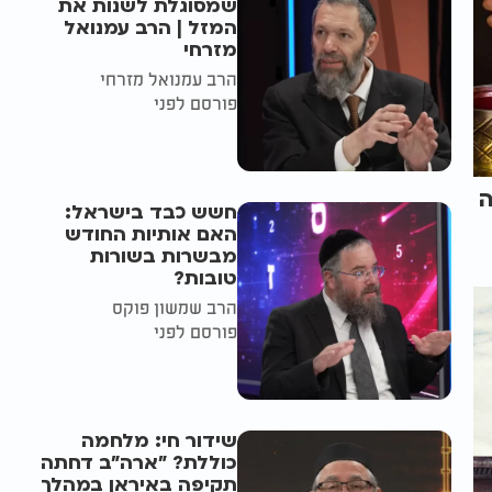
שמסוגלת לשנות את
המזל | הרב עמנואל
מזרחי
הרב עמנואל מזרחי
פורסם לפני
ה
חשש כבד בישראל:
האם אותיות החודש
מבשרות בשורות
טובות?
הרב שמשון פוקס
פורסם לפני
שידור חי: מלחמה
כוללת? ״ארה"ב דחתה
תקיפה באיראן במהלך