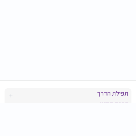
תפילת הדרך
ברכת המזון
יהדות
סידור תפילה
בריאות