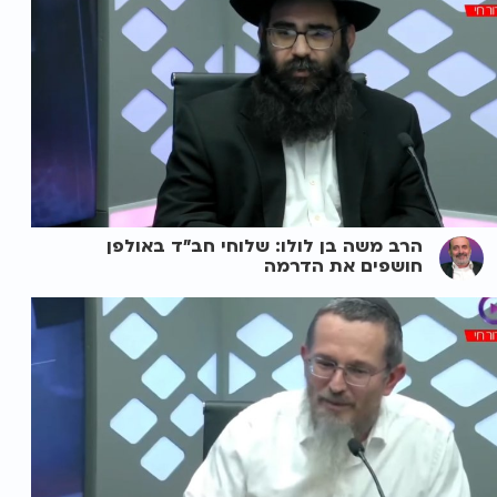
הרב משה בן לולו: שלוחי חב"ד באולפן
חושפים את הדרמה