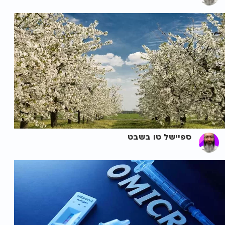
ספיישל טו בשבט