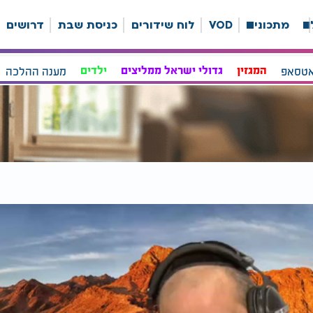
ה
מתכונים
VOD
לוח שידורים
כניסת שבת
דרושים
אטסאפ
המגזין
גדולי ישראל ממליצים
ילדים
מענה ההלכה