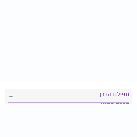
תפילת הדרך
ברכת המזון
יהדות
סידור תפילה
בריאות