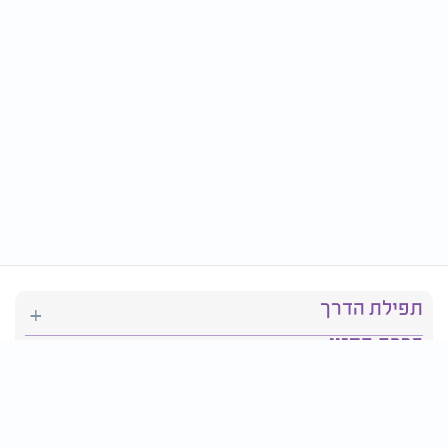
תפילת הדרך
ברכת המזון
יהדות
סידור תפילה
בריאות