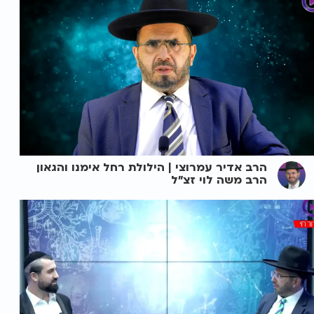
הרב אדיר עמרוצי | הילולת רחל אימנו והגאון
הרב משה לוי זצ"ל