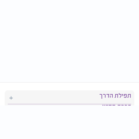
תפילת הדרך
ברכת המזון
יהדות
סידור תפילה
בריאות