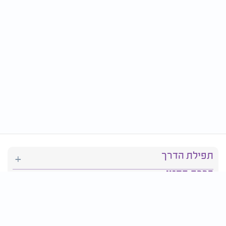
תפילת הדרך
ברכת המזון
יהדות
סידור תפילה
בריאות