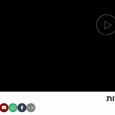
ות
א
א