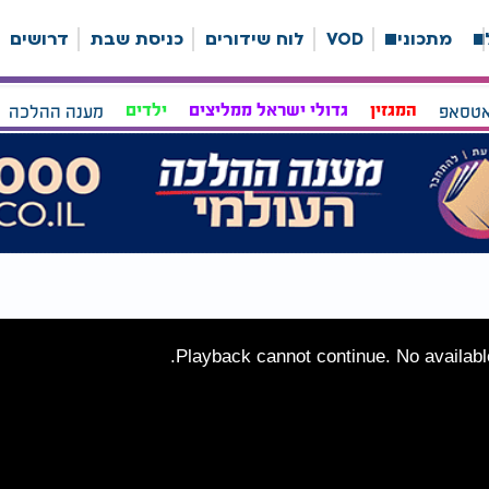
ה
מתכונים
VOD
לוח שידורים
כניסת שבת
דרושים
אטסאפ
המגזין
גדולי ישראל ממליצים
ילדים
מענה ההלכה
Playback cannot continue. No available