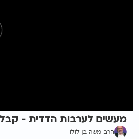
מעשים לערבות הדדית - קבל
הרב משה בן לולו