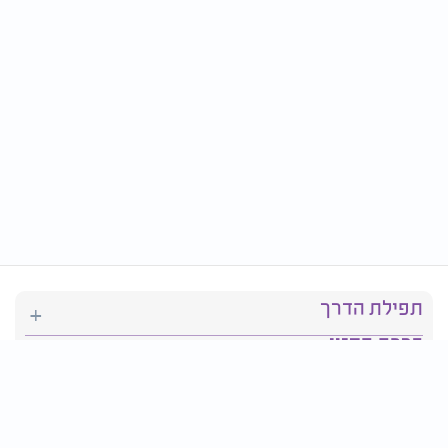
תפילת הדרך
ברכת המזון
יהדות
סידור תפילה
בריאות