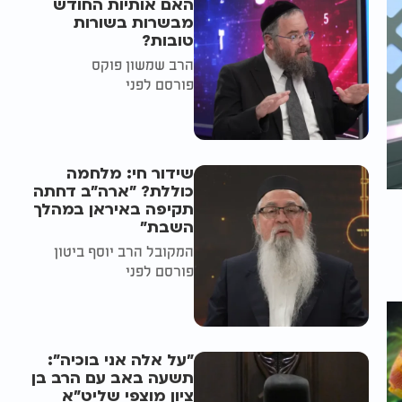
האם אותיות החודש
מבשרות בשורות
טובות?
הרב שמשון פוקס
פורסם לפני
שידור חי: מלחמה
כוללת? ״ארה"ב דחתה
תקיפה באיראן במהלך
השבת״
המקובל הרב יוסף ביטון
פורסם לפני
"על אלה אני בוכיה":
תשעה באב עם הרב בן
ציון מוצפי שליט"א