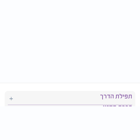
תפילת הדרך
ברכת המזון
יהדות
סידור תפילה
בריאות