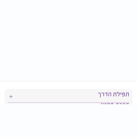
תפילת הדרך
ברכת המזון
יהדות
סידור תפילה
בריאות