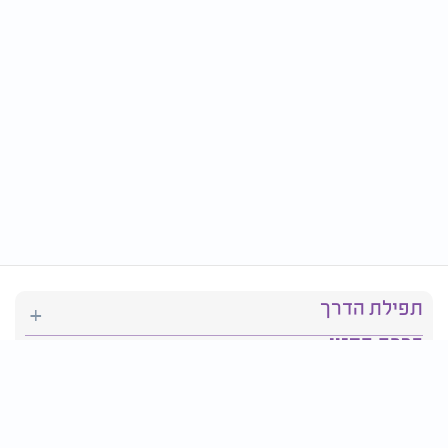
תפילת הדרך
ברכת המזון
יהדות
סידור תפילה
בריאות